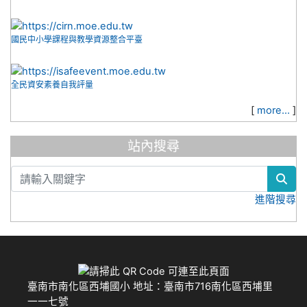
國民中小學課程與教學資源整合平臺
全民資安素養自我評量
[
more...
]
站內搜尋
sea
進階搜尋
頁尾
臺南市南化區西埔國小 地址：臺南市716南化區西埔里
一一七號