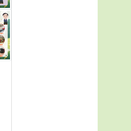
link to https://dengue.tn.edu.tw/Decree.html \
n.edu.tw/Decree.html \