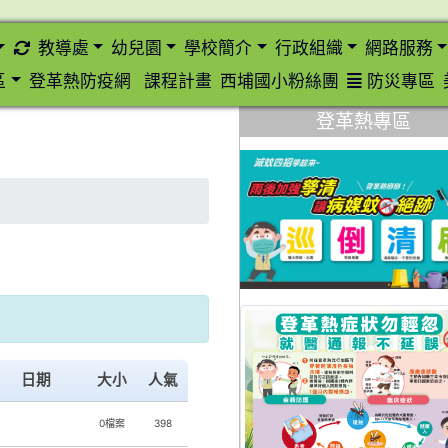
重新取得佈景設定
教導處
幼兒園
學校簡介
行政組織
網路服務
區
登革熱防疫網
課程計畫
西埔國小粉絲團
防災專區
登革熱專區
日期
大小
人氣
0檔案
398