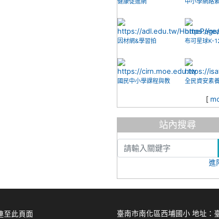
健康促進網
中小學網路
知
因材網&學習拍
布可星球K-1
平台
國民中小學課程與教
全民資安素
學資源整合平臺
量
[
mo
站內搜尋
進
臺南市南化區西埔國小 地址：臺