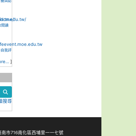
素養與認
2閱讀
養自我評
re...
]
search
階搜尋
南市716南化區西埔里一一七號